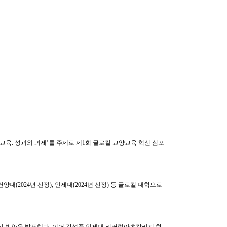
양교육
:
성과와 과제
’
를 주제로 제
1
회 글로컬 교양교육 혁신 심포
건양대
(2024
년 선정
),
인제대
(2024
년 선정
)
등 글로컬 대학으로