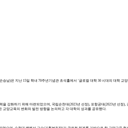
 손승남
)
은 지난
15
일 학내
70
주년기념관 초석홀에서
‘
글로컬 대학
30
시대의 대학 교
협력을 강화하기 위해 마련되었으며
,
국립순천대
(2023
년 선정
),
포항공대
(2023
년 선정
),
 교양교육의 변화와 발전 방향을 논의하고 각 대학의 성과를 공유했다
.