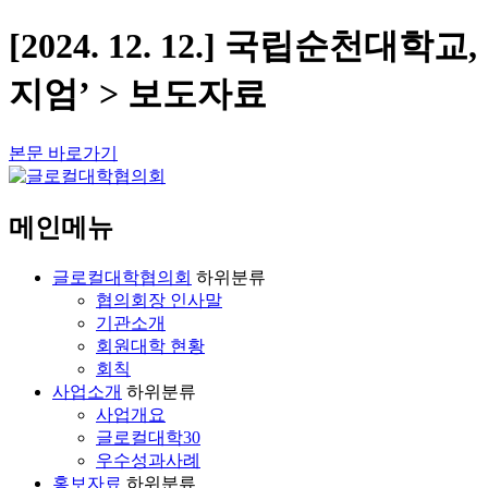
[2024. 12. 12.] 국립순천
지엄’ > 보도자료
본문 바로가기
메인메뉴
글로컬대학협의회
하위분류
협의회장 인사말
기관소개
회원대학 현황
회칙
사업소개
하위분류
사업개요
글로컬대학30
우수성과사례
홍보자료
하위분류