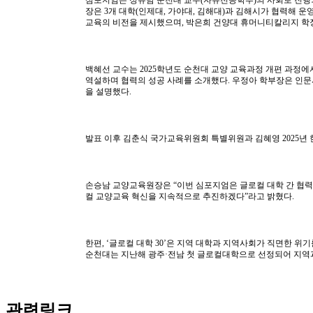
심포지엄은 정유남 순천대 교수
(
자유전공학부
)
의 사회로 진
장은
3
개 대학
(
인제대
,
가야대
,
김해대
)
과 김해시가 협력해 운
교육의 비전을 제시했으며
,
박은희 건양대 휴머니티칼리지 학
백혜선 교수는
2025
학년도 순천대 교양 교육과정 개편 과정에
역설하며 협력의 성공 사례를 소개했다
.
우정아 학부장은 인문
을 설명했다
.
발표 이후 김춘식 국가교육위원회 특별위원과 김혜영
2025
년
손승남 교양교육원장은
“
이번 심포지엄은 글로컬 대학 간 협
컬 교양교육 혁신을 지속적으로 추진하겠다
”
라고 밝혔다
.
한편
, ‘
글로컬 대학
30’
은 지역 대학과 지역사회가 직면한 위기
순천대는 지난해 광주
·
전남 첫 글로컬대학으로 선정되어 지역
관련링크