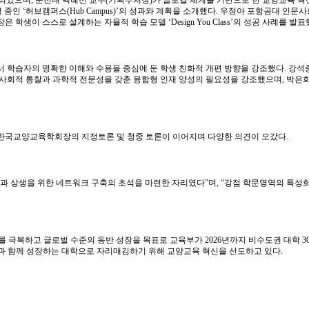
행되었으며
,
순천대 백혜선 교수
(
기획부처장
)
가 글로컬 체계를 기반으로 한 교양교육 혁
영 중인
‘
허브캠퍼스
(Hub Campus)’
의 성과와 계획을 소개했다
.
우정아 포항공대 인문사
장은 학생이 스스로 설계하는 자율적 학습 모델
‘Design You Class’
의 성공 사례를 발표
서 학습자의 명확한 이해와 수용을 중심에 둔 학생 친화적 개편 방향을 강조했다
.
강석
사회적 통찰과 과학적 전문성을 갖춘 융합형 인재 양성의 필요성을 강조했으며
,
박은희
 한국교양교육학회장의 지정토론 및 청중 토론이 이어지며 다양한 의견이 오갔다
.
력과 상생을 위한 네트워크 구축의 초석을 마련한 자리였다
”
며
, “
강점 학문영역의 특성화
를 극복하고 글로벌 수준의 동반 성장을 목표로 교육부가
2026
년까지 비수도권 대학
3
과 함께 성장하는 대학으로 자리매김하기 위해 교양교육 혁신을 선도하고 있다
.