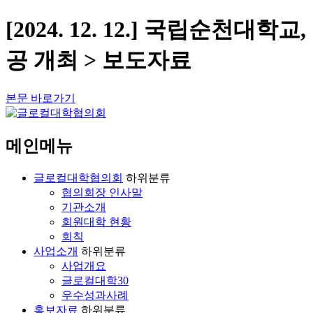
[2024. 12. 12.] 국립순천
공 개최 > 보도자료
본문 바로가기
메인메뉴
글로컬대학협의회
하위분류
협의회장 인사말
기관소개
회원대학 현황
회칙
사업소개
하위분류
사업개요
글로컬대학30
우수성과사례
홍보자료
하위분류