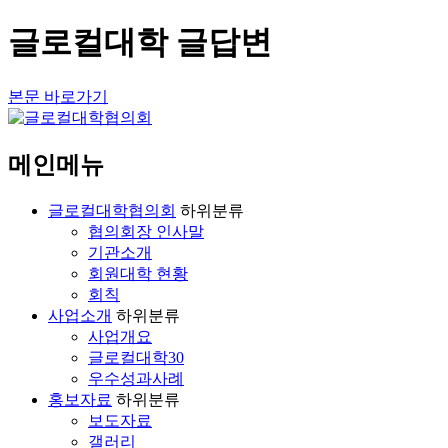
글로컬대학 글답변
본문 바로가기
메인메뉴
글로컬대학협의회
하위분류
협의회장 인사말
기관소개
회원대학 현황
회칙
사업소개
하위분류
사업개요
글로컬대학30
우수성과사례
홍보자료
하위분류
보도자료
갤러리