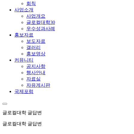
회칙
사업소개
사업개요
글로컬대학30
우수성과사례
홍보자료
보도자료
갤러리
홍보영상
커뮤니티
공지사항
행사안내
자료실
자유게시판
국제포럼
글로컬대학 글답변
글로컬대학 글답변