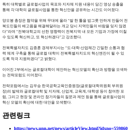
특히 대학별로 글로컬사업의 목표와 지자체 지원 내용이 담긴 영상 송출을
통해 각 대학의 글로컬사업을 통한 혁신안을 공유하는 시간도 이어졌다.
양오봉 총장은 협약을 위해 무대에 올라 “쌀 한 톨을 밥그릇 만하게 만들어 전
북도민들의 배고픔을 해결해달라는 개교 당시 지역민들의 바람을 잊지 않겠
다”라며 “전북대학교의 선한 영향력이 전북지역 내 모든 기업과 가정에 미칠
수 있도록 혁신하고, 또 혁신하겠다”고 강조했다.
전북특별자치도 김종훈 경제부지사는 “도-대학-산업체간 긴밀한 소통과 협
력 체계 구축을 통해 글로컬 대학이 전북특별자치도의 혁신엔진이 될 수 있
도록 적극 지원하겠다”고 밝혔다.
이어진 2부에서는 글로컬대학이 제안하는 혁신모델의 확산과 방향을 모색하
는 전략포럼도 이어졌다.
전략포럼에서는 김우승 한국공학교육인증원장(글로컬대학위원회 부위원
장)의 발제와 글로컬대학 및 지자체, 산업계, 교육계, 대학생 등이 참여한 포
럼, 그리고 현장 및 온라인 참가자들의 질문과 제언 등을 통해 글로컬사업의
혁신 모델의 확산에 대한 대안을 모색했다.
관련링크
https://news.unn.net/news/articleView.html?idxno=559860