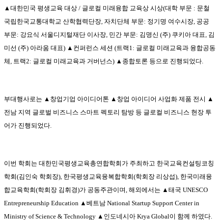
▲
대한민국 평생교육 대상
/
글로컬 미래융합 교육상 시상
(
대학 부문
:
문철
국립한국교통대학교 산학협력단장
,
자치단체 부문
:
정기명 여수시장
,
공공
부문
:
강요식 서울디지털재단 이사장
,
민간 부문
:
김명신
(
주
)
쿠키아 대표
,
김
미선
(
주
)
아라움 대표
) ▲
컨퍼런스 세션
(
트랙
1:
글로컬 미래교육과 융합공동
체
,
트랙
2:
글로컬 미래교육과 거버넌스
) ▲
종합토론 등으로 진행되었다
.
부대행사로는
▲
창업기업 아이디어톤
▲
창업 아이디어 사업화 제품 전시
▲
전남 지역 글로벌 비즈니스 스마트 펙토리 탐방 등 글로컬 비즈니스 현장 투
어가 진행되었다
.
이번 학회는 대한민국평생교육총연합학회가 주최하고 한국교육컨설팅코칭
학회
(
김인숙 학회장
),
한국평생교육융복합학회
(
학회장 리상섭
),
한국미래융
합교육학회
(
학회장 김휘경
)
가 공동주관이며
,
해외에서는
▲
태국
UNESCO
Entrepreneurship Education ▲
베트남
National Startup Support Center in
Ministry of Science & Technology ▲
인도네시아
Krya Global
이 함께 하였다
.