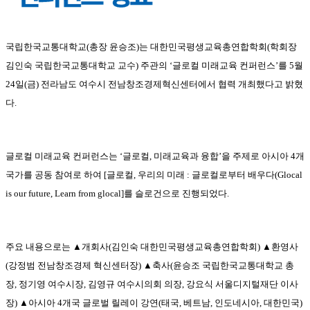
국립한국교통대학교
(
총장 윤승조
)
는 대한민국평생교육총연합학회
(
학회장
김인숙 국립한국교통대학교 교수
)
주관의
‘
글로컬 미래교육 컨퍼런스
’
를
5
월
24
일
(
금
)
전라남도 여수시 전남창조경제혁신센터에서 협력 개최했다고 밝혔
다
.
글로컬 미래교육 컨퍼런스는
‘
글로컬
,
미래교육과 융합
’
을 주제로 아시아
4
개
국가를 공동 참여로 하여
[
글로컬
,
우리의 미래
:
글로컬로부터 배우다
(Glocal
is our future, Learn from glocal]
를 슬로건으로 진행되었다
.
주요 내용으로는
▲
개회사
(
김인숙 대한민국평생교육총연합학회
) ▲
환영사
(
강정범 전남창조경제 혁신센터장
) ▲
축사
(
윤승조 국립한국교통대학교 총
장
,
정기영 여수시장
,
김영규 여수시의회 의장
,
강요식 서울디지털재단 이사
장
) ▲
아시아
4
개국 글로벌 릴레이 강연
(
태국
,
베트남
,
인도네시아
,
대한민국
)