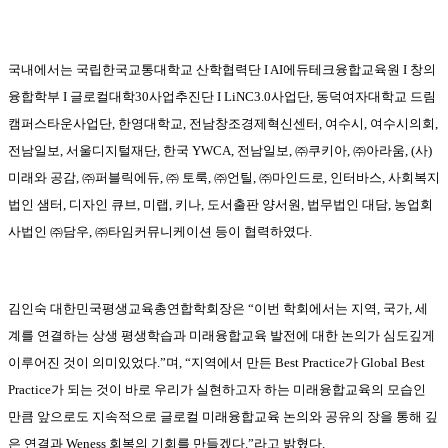
국내에서는 국립한국교통대학교 산학협력단
I AI
에듀테크융합교육원
I
창의
융합학부
I
글로컬대학
30
사업추진단
I LiNC3.0
사업단
,
동덕여자대학교 드림
캠퍼스타운사업단
,
한영대학교
,
전남창조경제혁신센터
,
여수시
,
여수시의회
,
전남일보
,
서울디지털재단
,
한국
YWCA,
전남일보
, ㈜
쿠키아
, ㈜
아라움
, (
사
)
미래와 공감
, ㈜
퍼블릭에듀
, ㈜
토룩
, ㈜
언틸
, ㈜
마인드로
,
인터바스
,
사회복지
법인 샘터
,
디자인 큐브
,
미랩
,
키나
,
도서출판 양서원
,
법무법인 대담
,
농업회
사법인
㈜
담우
, ㈜
타임커뮤니케이션 등이 협력하였다
.
김인숙 대한민국평생교육총연합학회장은
“
이번 학회에서는 지역
,
국가
,
세
계를 연결하는 상생 평생학습과 미래융합교육 발전에 대한 논의가 심도깊게
이루어진 것이 의미있었다
.”
며
, “
지역에서 만든
Best Practice
가
Global Best
Practice
가 되는 것이 바로 우리가 실현하고자 하는 미래융합교육의 모습인
만큼 앞으로도 지속적으로 글로컬 미래융합교육 논의와 공유의 장을 통해 깊
은 연결과
Weness
회복의 기회를 만들겠다
.”
라고 밝혔다
.