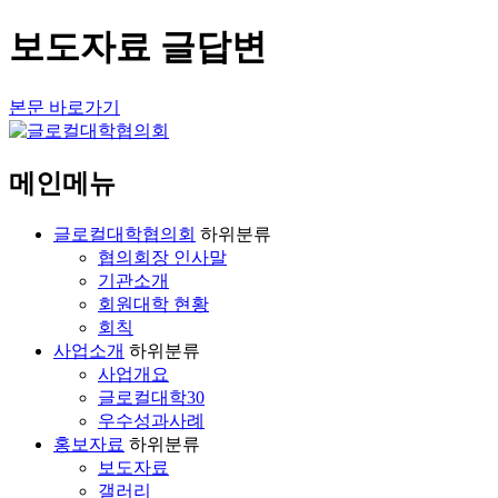
보도자료 글답변
본문 바로가기
메인메뉴
글로컬대학협의회
하위분류
협의회장 인사말
기관소개
회원대학 현황
회칙
사업소개
하위분류
사업개요
글로컬대학30
우수성과사례
홍보자료
하위분류
보도자료
갤러리